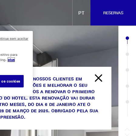
PT
RESERVAS
tinue sem aceitar
sitivo para
ting.
plus
n
uède
péra
rançais
A RECEBER OS NOSSOS CLIENTES EM
s os cookies
HORES CONDIÇÕES E MELHORAR O SEU
FORTO, ESTAMOS A RENOVAR O PRIMEIRO
O DO HOTEL. ESTA RENOVAÇÃO VAI DURAR
TRO MESES, DO DIA 6 DE JANEIRO ATE O
 28 DE MARÇO DE 2025. OBRIGADO PELA SUA
PREENSÃO.