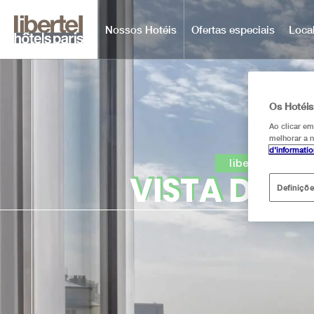
Nossos Hotéis
Ofertas especiais
Loca
Os Hotéis
Ao clicar e
melhorar a n
d'informati
libertel austerl
VISTA DO
Q
Definiçõ