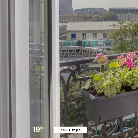
19°
céu limpo