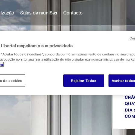
lização
Salas de reuniões
Contacto
Con
 Libertel respeitam a sua privacidade
m "Aceitar todos os cookies", concorda com o armazenamento de cookies no seu dispo
avegação no site, analisar a utilização do site e ajudar nas nossas iniciativas de marke
ons
itz jardin des plantes
libertel canal saint-marti
libertel gare du nord s
libertel montmartre o
libertel gare de l’est f
UARTO
505
PAR
es de cookies
Rejeitar Todos
Aceitar todo
MEL
CON
CHÃ
QUA
DIA
COM